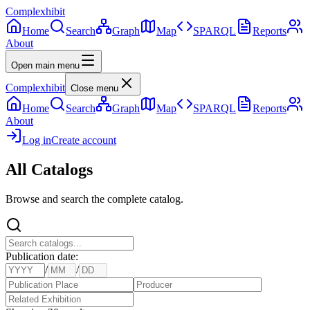
Complexhibit
Home
Search
Graph
Map
SPARQL
Reports
About
Open main menu
Complexhibit
Close menu
Home
Search
Graph
Map
SPARQL
Reports
About
Log in
Create account
All
Catalog
s
Browse and search the complete catalog.
Publication date
:
/
/