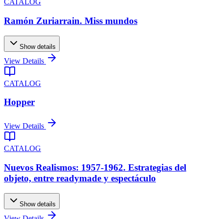
CATALOG
Ramón Zuriarrain. Miss mundos
Show details
View Details
CATALOG
Hopper
View Details
CATALOG
Nuevos Realismos: 1957-1962. Estrategias del
objeto, entre readymade y espectáculo
Show details
View Details